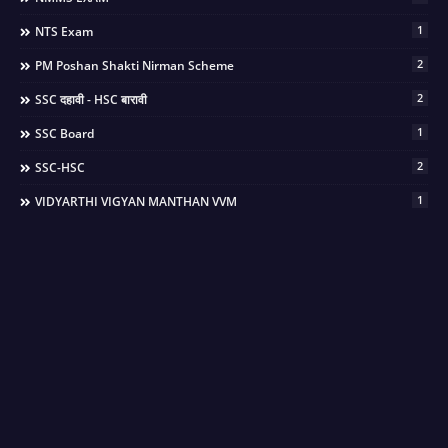
1
NTS Exam
2
PM Poshan Shakti Nirman Scheme
2
SSC दहावी - HSC बारावी
1
SSC Board
2
SSC-HSC
1
VIDYARTHI VIGYAN MANTHAN VVM