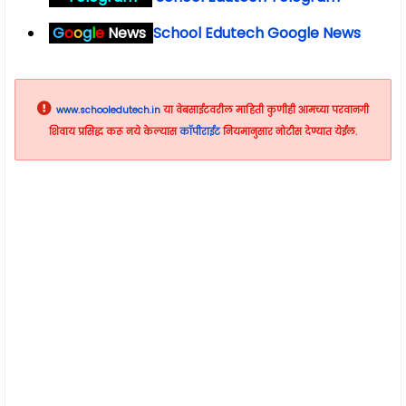
G
o
o
g
l
e
News
School Edutech Google News
www.schooledutech.in
या वेबसाईटवरील माहिती
कुणीही
आमच्या परवानगी
शिवाय प्रसिद्ध करू नये केल्यास
कॉपीराईट
नियमानुसार नोटीस देण्यात येईल.