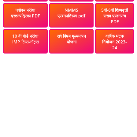
नवोदय परीक्षा
NMMS
5वी-8वी शिष्यवृत्ती
प्रश्नपत्रिका PDF
प्रश्नपत्रिका pdf
सराव प्रश्नसंच
PDF
10 वी बोर्ड परीक्षा
सर्व विषय मूल्यमापन
वार्षिक घटक
IMP टिप्स-नोट्स
योजना
नियोजन 2023-
24