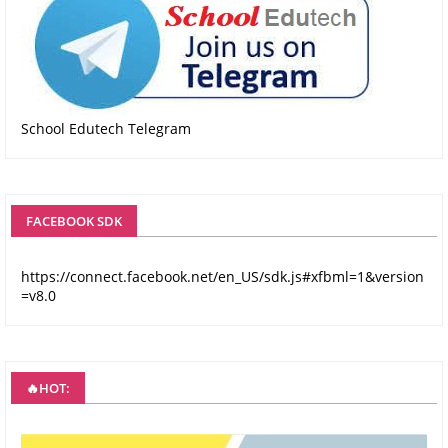
School Edutech Telegram
FACEBOOK SDK
https://connect.facebook.net/en_US/sdk.js#xfbml=1&version
=v8.0
🔥HOT: