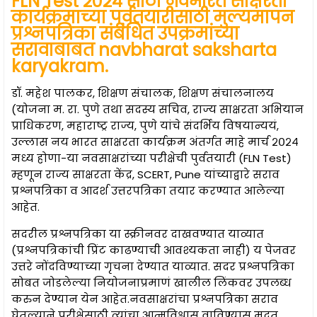
FLN Test २०२४ साठी नवभारत साक्षरता
कार्यक्रमाच्या पूर्वतयारीसाठी मुल्यमापन
प्रश्नपत्रिका संबंधित उपक्रमांच्या
सरावाबाबत navbharat saksharta
karyakram.
डॉ. महेश पालकर, शिक्षण संचालक, शिक्षण संचालनालय
(योजना म. रा. पुणे तथा सदस्य सचिव, राज्य साक्षरता अभियान
प्राधिकरण, महाराष्ट्र राज्य, पुणे यांचे संदर्भिय विषयान्ययं,
उल्लास नय भारत साक्षरता कार्यक्रम अंतर्गत माहे मार्च २०२४
मध्य होणा-या नवसाक्षरांच्या परीक्षेची पुर्वतयारी (FLN Test)
म्हणून राज्य साक्षरता केंद्र, SCERT, Pune यांच्याद्वारे सराव
प्रश्नपत्रिका व आदर्श उत्तरपत्रिका तयार करण्यात आलेल्या
आहेत.
सदरील प्रश्नपत्रिका या स्क्रीनवर दाखवण्यात याव्यात
(प्रश्नपत्रिकांची प्रिंट काढण्याची आवश्यकता नाही) य पेजवर
उत्तरे नोंदविण्याच्या गृचना देण्यात याव्यात. सदर प्रश्नपत्रिका
सोबत जोडलेल्या नियोजनाप्रमाणं खालील लिंकवर उपलब्ध
करुन देण्यान येन आहेत.नवसाक्षरांचा प्रश्नपत्रिका सराव
घेतल्याने परीक्षेसाठी त्यांचा आत्मविश्वास वाविण्यास मदत